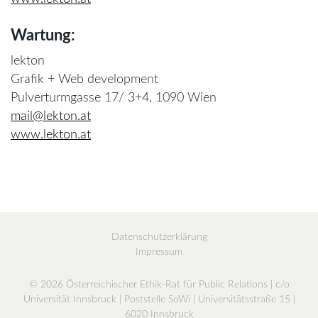
Wartung:
lekton
Grafik + Web development
Pulverturmgasse 17/ 3+4, 1090 Wien
mail@lekton.at
www.lekton.at
Datenschutzerklärung
Impressum
© 2026 Österreichischer Ethik-Rat für Public Relations | c/o
Universität Innsbruck | Poststelle SoWi | Universitätsstraße 15 |
6020 Innsbruck